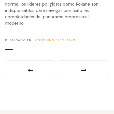
norma, los líderes políglotas como Roxane son
indispensables para navegar con éxito las
complejidades del panorama empresarial
moderno.
PUBLICADO EN
COACHING EJECUTIVO
N
a
v
e
g