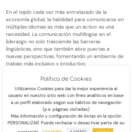
En el tejido cada vez más entrelazado de la
economía global, la habilidad para comunicarse en
múltiples idiomas es más que un activo: es una
necesidad. La comunicación multilingüe en el
liderazgo no solo trasciende las barreras
lingüísticas, sino que también abre puertas a
nuevas perspectivas, fomentando un ambiente de
trabajo más inclusivo y productivo.
Los líderes que dominan varios idiomas tienen
Política de Cookies
una ventaja distintiva.
Pueden conectarse
Utilizamos Cookies para dar la mejor experiencia al
directamente con una gama más amplia de
usuario en nuestro sitio web con fines analíticos en base
empleados, clientes y socios, fomentando
a un perfil elaborado según sus hábitos de navegación
relaciones más profundas y comprensivas. Este
(p.e. páginas visitadas)
nivel de empatía y entendimiento puede ser el
Más información y configuración de éstas en la opción
catalizador para equipos globales altamente
PERSONALIZAR. Puede rechazar o desactivar parte de su
eficientes.