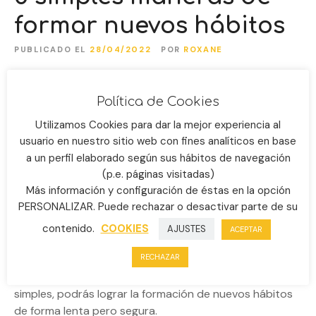
formar nuevos hábitos
PUBLICADO EL
28/04/2022
POR
ROXANE
Política de Cookies
Utilizamos Cookies para dar la mejor experiencia al
usuario en nuestro sitio web con fines analíticos en base
a un perfil elaborado según sus hábitos de navegación
(p.e. páginas visitadas)
Más información y configuración de éstas en la opción
PERSONALIZAR. Puede rechazar o desactivar parte de su
contenido.
COOKIES
AJUSTES
ACEPTAR
Formar hábitos es una tarea difícil que puede parecer
RECHAZAR
sobrecogedora y a veces, sinceramente imposible de
lograr. Sin embargo, si lo divides en estos 5 pasos
simples, podrás lograr la formación de nuevos hábitos
de forma lenta pero segura.