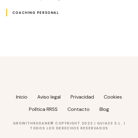
COACHING PERSONAL
N
a
v
e
g
Inicio
Aviso legal
Privacidad
Cookies
a
Política RRSS
Contacto
Blog
c
GROWITHROXANE© COPYRIGHT 2022 |
GUIA33 S.L.
|
TODOS LOS DERECHOS RESERVADOS
i