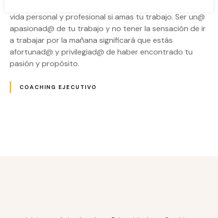
Será mucho más fácil encontrar el equilibrio entre la
vida personal y profesional si amas tu trabajo. Ser un@
apasionad@ de tu trabajo y no tener la sensación de ir
a trabajar por la mañana significará que estás
afortunad@ y privilegiad@ de haber encontrado tu
pasión y propósito.
COACHING EJECUTIVO
N
a
v
e