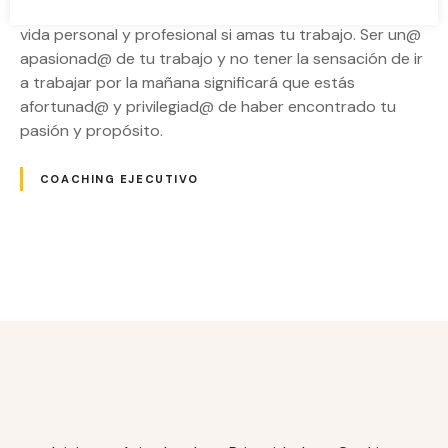
Será mucho más fácil encontrar el equilibrio entre la
vida personal y profesional si amas tu trabajo. Ser un@
apasionad@ de tu trabajo y no tener la sensación de ir
a trabajar por la mañana significará que estás
afortunad@ y privilegiad@ de haber encontrado tu
pasión y propósito.
COACHING EJECUTIVO
N
a
v
e