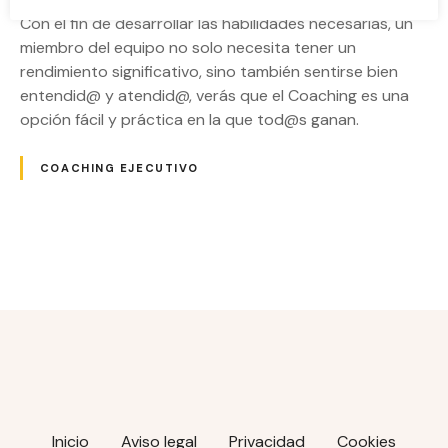
Con el fin de desarrollar las habilidades necesarias, un
miembro del equipo no solo necesita tener un
rendimiento significativo, sino también sentirse bien
entendid@ y atendid@, verás que el Coaching es una
opción fácil y práctica en la que tod@s ganan.
COACHING EJECUTIVO
N
a
v
e
g
Inicio
Aviso legal
Privacidad
Cookies