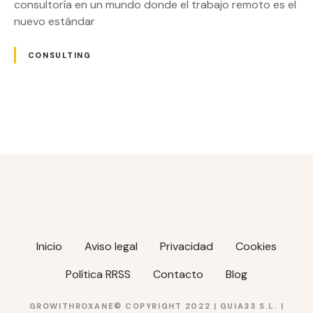
consultoría en un mundo donde el trabajo remoto es el
nuevo estándar
CONSULTING
N
a
v
e
g
Inicio
Aviso legal
Privacidad
Cookies
a
Política RRSS
Contacto
Blog
c
GROWITHROXANE© COPYRIGHT 2022 |
GUIA33 S.L.
|