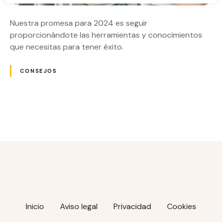
Nuestra promesa para 2024 es seguir
proporcionándote las herramientas y conocimientos
que necesitas para tener éxito.
CONSEJOS
N
a
v
e
g
Inicio
Aviso legal
Privacidad
Cookies