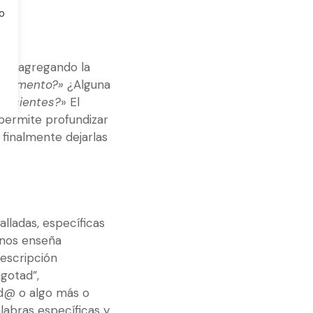
do
ico agregando la
e momento?»
¿Alguna
e sientes?
» El
permite profundizar
 finalmente dejarlas
lladas, específicas
 nos enseña
descripción
agotad”,
d@ o algo más o
labras específicas y