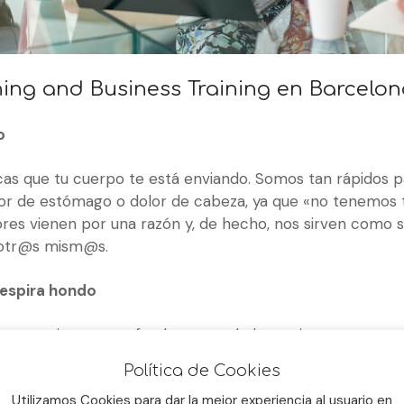
ing and Business Training en Barcelon
o
icas que tu cuerpo te está enviando. Somos tan rápidos p
lor de estómago o dolor de cabeza, ya que «no tenemos 
res vienen por una razón y, de hecho, nos sirven como s
sotr@s mism@s.
respira hondo
ta, consciente y profunda es una de las mejores cosas q
a y mental. Así que date tiempo para parar, haz una paus
Política de Cookies
y exhala por la boca. Esto ayuda a calmar tu mente y reduc
Utilizamos Cookies para dar la mejor experiencia al usuario en
te concentres en tu estado emocional.