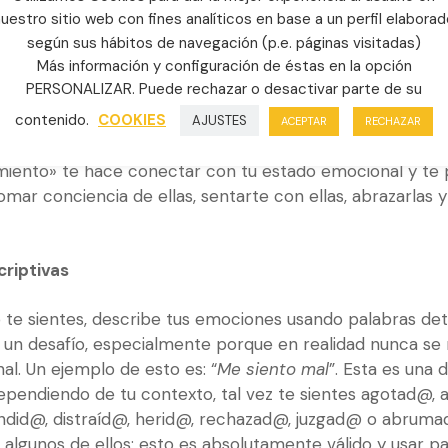
uestro sitio web con fines analíticos en base a un perfil elabora
según sus hábitos de navegación (p.e. páginas visitadas)
nta
Más información y configuración de éstas en la opción
PERSONALIZAR. Puede rechazar o desactivar parte de su
 particular: «
¿Cómo me siento?»
Hazlo aún más específ
resente,
«¿Cómo me siento en este momento / en est
contenido.
COOKIES
AJUSTES
ACEPTAR
RECHAZAR
iferencia entre las preguntas
«¿Cómo estás?
» y
«¿Cómo t
iento» te hace conectar con tu estado emocional y te 
mar conciencia de ellas, sentarte con ellas, abrazarlas y
criptivas
te sientes, describe tus emociones usando palabras deta
s un desafío, especialmente porque en realidad nunca se
al. Un ejemplo de esto es: “
Me siento mal
”. Esta es una 
Dependiendo de tu contexto, tal vez te sientes agotad@, 
did@, distraíd@, herid@, rechazad@, juzgad@ o abruma
algunos de ellos; esto es absolutamente válido y usar pa