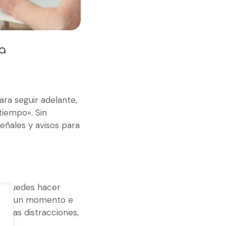
a
ara seguir adelante,
tiempo». Sin
eñales y avisos para
ue puedes hacer
a por un momento e
ir las distracciones,