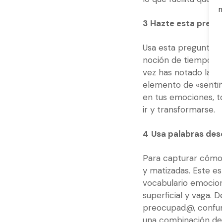
n
3
Hazte esta pregu
Usa esta pregunta en
noción de tiempo p
vez has notado la d
elemento de «sentim
en tus emociones, to
ir y transformarse.
4
Usa palabras des
Para capturar cómo 
y matizadas. Este e
vocabulario emocion
superficial y vaga. 
preocupad@, confun
una combinación de 