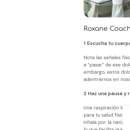
Roxane Coach
1
Escucha tu cuerp
Nota las señales fís
a “pasar” de ese do
embargo, estos dolo
adentrarnos en no
2
Haz una pausa y 
Una respiración len
para tu salud físic
inhala por la nariz 
lo que facilita que 