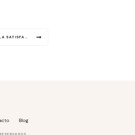
QUÉ TAN IMPORTANTE ES LA SATISFACCIÓN DEL CLIENTE
acto
Blog
 RESERVADOS