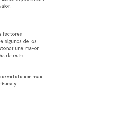
alor.
s factores
e algunos de los
obtener una mayor
ás de este
 permítete ser más
ísica y