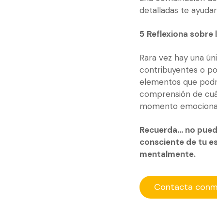
detalladas te ayudar
5
Reflexiona sobre
Rara vez hay una ún
contribuyentes o pos
elementos que podr
comprensión de cuá
momento emocional
Recuerda… no puede
consciente de tu e
mentalmente.
Contacta conm