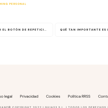
HING PERSONAL
 EL BOTÓN DE REPETICIÓN
so legal
Privacidad
Cookies
Política RRSS
Cont
XANE© COPYRIGHT 2022 |
GUIA33 S.L.
| TODOS LOS DERECHOS