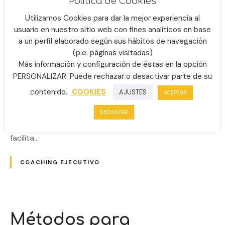
Política de Cookies
Utilizamos Cookies para dar la mejor experiencia al
usuario en nuestro sitio web con fines analíticos en base
a un perfil elaborado según sus hábitos de navegación
(p.e. páginas visitadas)
Cómo el coaching impulsa cambios positivos en la
Más información y configuración de éstas en la opción
cultura organizacional En el mundo empresarial la
PERSONALIZAR. Puede rechazar o desactivar parte de su
adaptabilidad cultural es crucial para el éxito, el
coaching se presenta como una herramienta poderosa
contenido.
COOKIES
AJUSTES
ACEPTAR
para guiar a las organizaciones a través de
RECHAZAR
transformaciones culturales significativas. La
implementación de estrategias de coaching no solo
facilita…
COACHING EJECUTIVO
Métodos para