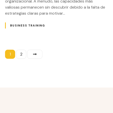
organizacional. A menudo, las capacidades más
valiosas permanecen sin descubrir debido a la falta de
estrategias claras para motivar…
BUSINESS TRAINING
N
1
2
a
v
e
g
a